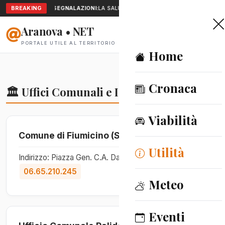
BREAKING
SEGNALAZIONI:
LA SALUTE A PORTATA DI MANO: TELEMEDIC
Aranova • NET
PORTALE UTILE AL TERRITORIO
Home
Cronaca
🏛️ Uffici Comunali e Istituzioni
Viabilità
Comune di Fiumicino (Sede Centrale)
Utilità
Indirizzo: Piazza Gen. C.A. Dalla Chiesa, 78 - Telefono:
06.65.210.245
Meteo
Eventi