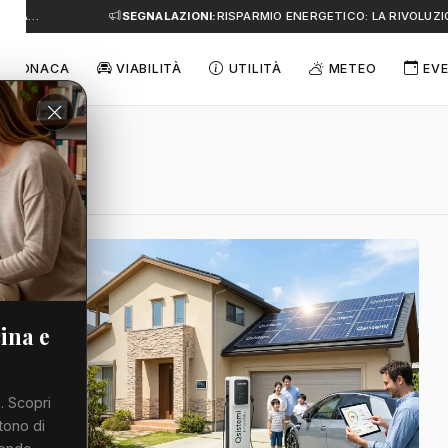
E A…
SEGNALAZIONI:
RISPARMIO ENERGETICO: LA RIVOLUZIO
CRONACA
VIABILITÀ
UTILITÀ
METEO
EVE
ina e
. Scopri
tono di