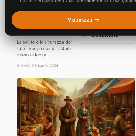
monitorare i parametri vitali direttamente da casa, garant
Segnalazioni
SEGNALAZIONI
Visualizza
La Salute a Portata di Mano:
Telemedicina e Assistenza Domiciliare
Contatti
La salute e la sicurezza dei tuoi cari vengono prima di
tutto. Scopri come i sistemi di telemedicina e
teleassistenza...
Giovedì, 09 Luglio 2026