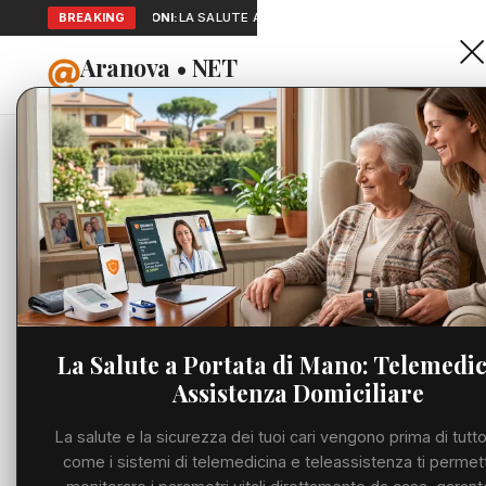
BREAKING
SEGNALAZIONI:
LA SALUTE A PORTATA DI MANO: TELEMEDICINA 
Aranova • NET
HOME
PORTALE UTILE AL TERRITORIO
Home
Segnalazioni
Cronaca
4 articoli pubblicati
Viabilità
Utilità
La Salute a Portata di Mano: Telemedic
Assistenza Domiciliare
Meteo
La salute e la sicurezza dei tuoi cari vengono prima di tutto
Eventi
come i sistemi di telemedicina e teleassistenza ti permet