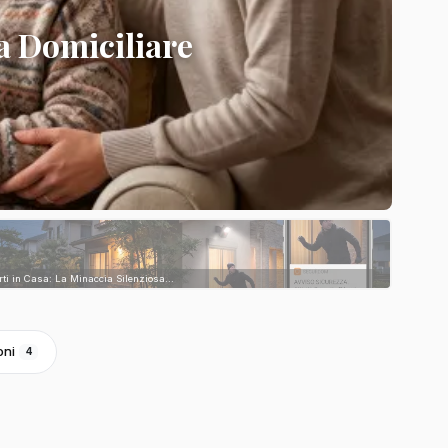
a Domiciliare
rti in Casa: La Minaccia Silenziosa...
oni
4