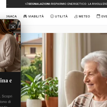
A…
SEGNALAZIONI:
RISPARMIO ENERGETICO: LA RIVOLUZIONE
CRONACA
VIABILITÀ
UTILITÀ
METEO
EV
ina e
. Scopri
tono di