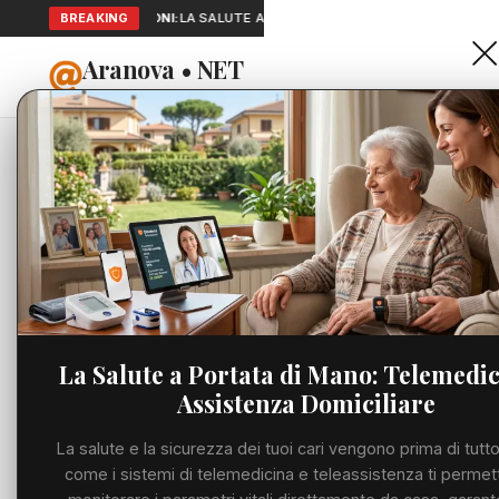
SEGNALAZIONI:
BREAKING
LA SALUTE A PORTATA DI MANO: TELEMEDICINA E 
Aranova • NET
HOME
PORTALE UTILE AL TERRITORIO
Home
Cronaca
Viabilità
Utilità
La Salute a Portata di Mano: Telemedic
Assistenza Domiciliare
Meteo
La salute e la sicurezza dei tuoi cari vengono prima di tutto
Precedente
Eventi
come i sistemi di telemedicina e teleassistenza ti permet