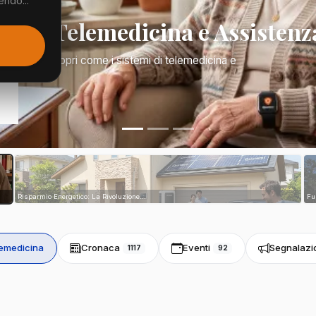
endo...
Mano: Telemedicina e Assistenz
a di tutto. Scopri come i sistemi di telemedicina e
tri...
Risparmio Energetico: La Rivoluzione...
Fu
emedicina
Cronaca
Eventi
Segnalazi
1117
92