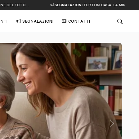
 DEL FOTO…
SEGNALAZIONI:
FURTI IN CASA: LA MINACCIA SI
ENTI
SEGNALAZIONI
CONTATTI
Successivo