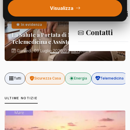
Visualizza
Segnalazioni
In evidenza
Segnalazioni
Contatti
La Salute a Portata di Mano:
Telemedicina e Assistenza Domiciliare
Giovedì, 09 Luglio 2026
2 min lettura
Tutti
Sicurezza Casa
Energia
Telemedicina
ULTIME NOTIZIE