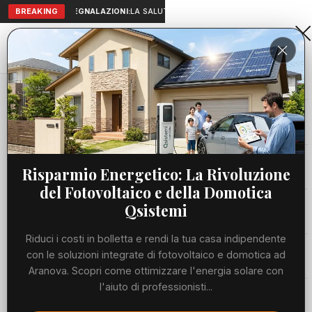
BREAKING
SEGNALAZIONI:
LA SALUTE A PORTATA DI MANO: TELEMEDICIN
Aranova • NET
PORTALE UTILE AL TERRITORIO
Home
Cronaca
Viabilità
Risparmio Energetico: La Rivoluzione
del Fotovoltaico e della Domotica
Utilità
Qsistemi
Riduci i costi in bolletta e rendi la tua casa indipendente
Meteo
con le soluzioni integrate di fotovoltaico e domotica ad
Aranova. Scopri come ottimizzare l'energia solare con
Precedente
Suc
l'aiuto di professionisti...
Eventi