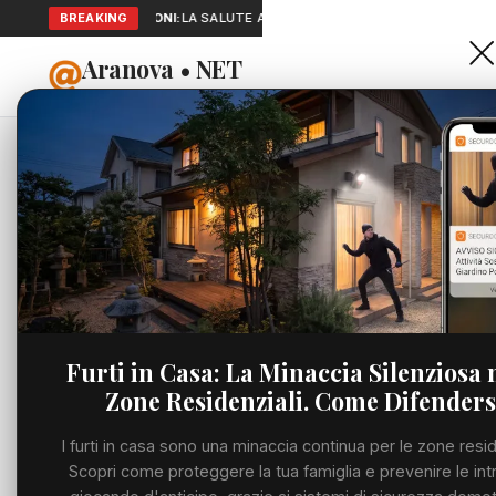
SEGNALAZIONI:
BREAKING
LA SALUTE A PORTATA DI MANO: TELEMEDICINA E
Aranova • NET
HOME
PORTALE UTILE AL TERRITORIO
Home
Cronaca
Viabilità
Utilità
Furti in Casa: La Minaccia Silenziosa 
Zone Residenziali. Come Difenders
Meteo
I furti in casa sono una minaccia continua per le zone resid
Precedente
Eventi
Scopri come proteggere la tua famiglia e prevenire le int