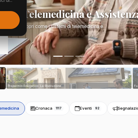
i di...
Mano: Telemedicina e Assistenz
a di tutto. Scopri come i sistemi di telemedicina e
tri...
Risparmio Energetico: La Rivoluzione...
Fu
emedicina
Cronaca
Eventi
Segnalazi
1117
92