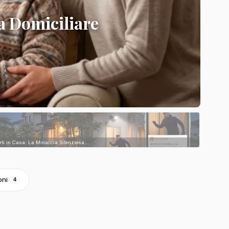
a Domiciliare
rti in Casa: La Minaccia Silenziosa...
oni
4