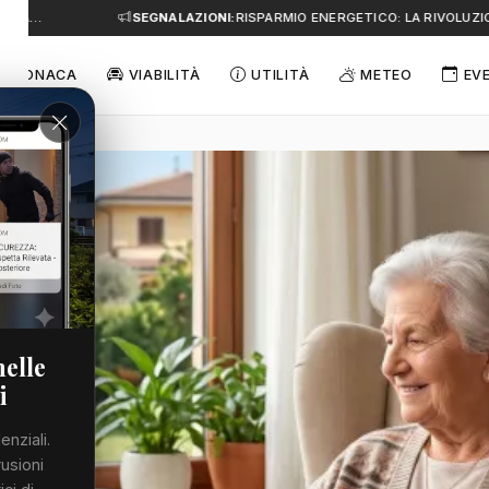
 A…
SEGNALAZIONI:
RISPARMIO ENERGETICO: LA RIVOLUZION
CRONACA
VIABILITÀ
UTILITÀ
METEO
EV
nelle
i
enziali.
rusioni