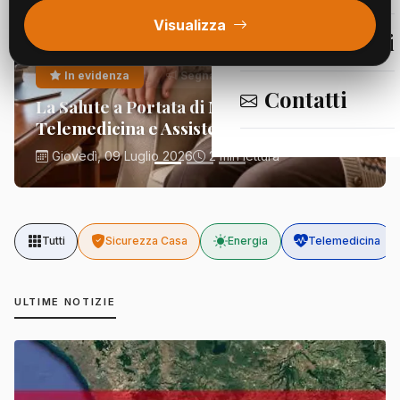
Visualizza
Segnalazioni
In evidenza
Segnalazioni
Contatti
La Salute a Portata di Mano:
Telemedicina e Assistenza Domiciliare
Giovedì, 09 Luglio 2026
2 min lettura
Tutti
Sicurezza Casa
Energia
Telemedicina
ULTIME NOTIZIE