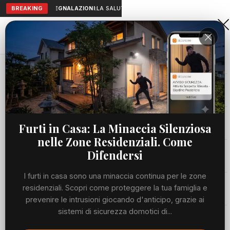
BREAKING
SEGNALAZIONI:
LA SALUTE A PORTATA DI MANO: TELEMEDICIN
Aranova • NET
PORTALE UTILE AL TERRITORIO
Home
Cronaca
Viabilità
Furti in Casa: La Minaccia Silenziosa
nelle Zone Residenziali. Come
Utilità
Difendersi
I furti in casa sono una minaccia continua per le zone
Meteo
residenziali. Scopri come proteggere la tua famiglia e
prevenire le intrusioni giocando d'anticipo, grazie ai
Precedente
Suc
sistemi di sicurezza domotici di...
Eventi