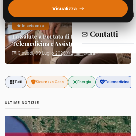
Visualizza
Segnalazioni
In evidenza
Segnalazioni
Contatti
La Salute a Portata di Mano:
Telemedicina e Assistenza Domiciliare
Giovedì, 09 Luglio 2026
2 min lettura
Tutti
Sicurezza Casa
Energia
Telemedicina
ULTIME NOTIZIE