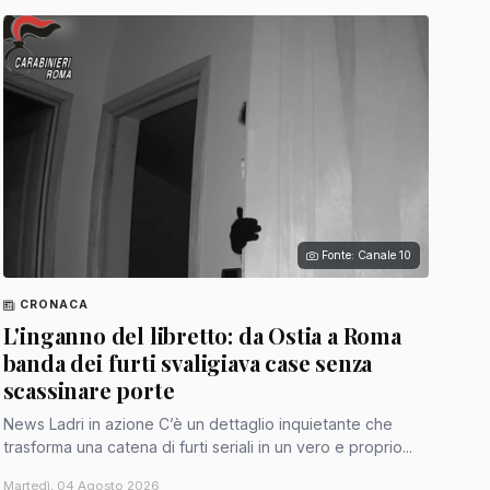
Fonte: Canale 10
CRONACA
L'inganno del libretto: da Ostia a Roma
banda dei furti svaligiava case senza
scassinare porte
News Ladri in azione C’è un dettaglio inquietante che
trasforma una catena di furti seriali in un vero e proprio...
Martedì, 04 Agosto 2026