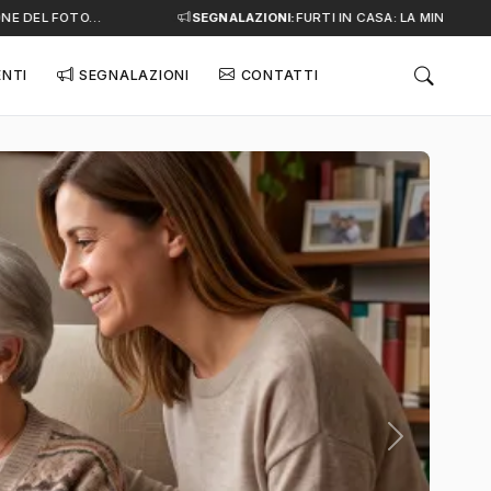
 DEL FOTO…
SEGNALAZIONI:
FURTI IN CASA: LA MINACCIA SIL
ENTI
SEGNALAZIONI
CONTATTI
Successivo