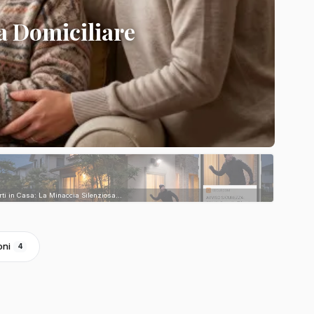
a Domiciliare
rti in Casa: La Minaccia Silenziosa...
oni
4