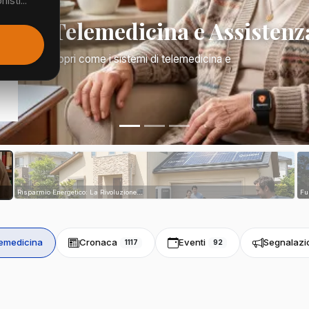
isti...
Mano: Telemedicina e Assistenz
a di tutto. Scopri come i sistemi di telemedicina e
tri...
Risparmio Energetico: La Rivoluzione...
Fu
emedicina
Cronaca
Eventi
Segnalazi
1117
92