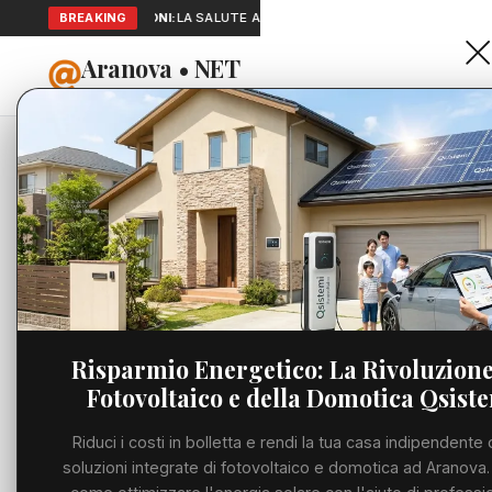
SEGNALAZIONI:
BREAKING
LA SALUTE A PORTATA DI MANO: TELEMEDICINA E 
Aranova • NET
HOME
PORTALE UTILE AL TERRITORIO
Home
Cronaca
Viabilità
Utilità
Risparmio Energetico: La Rivoluzione
Fotovoltaico e della Domotica Qsist
Meteo
Riduci i costi in bolletta e rendi la tua casa indipendente 
Precedente
Eventi
soluzioni integrate di fotovoltaico e domotica ad Aranova.