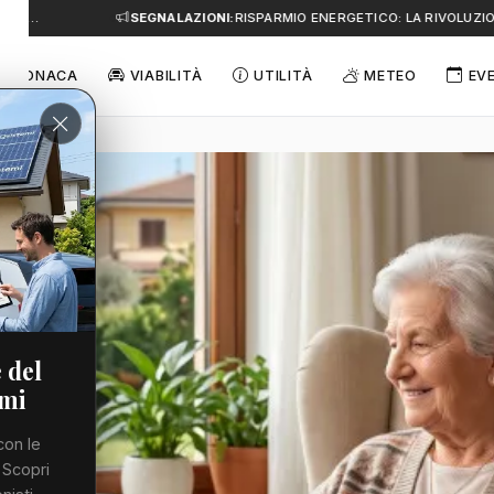
A…
SEGNALAZIONI:
RISPARMIO ENERGETICO: LA RIVOLUZIONE
CRONACA
VIABILITÀ
UTILITÀ
METEO
EV
 del
emi
con le
 Scopri