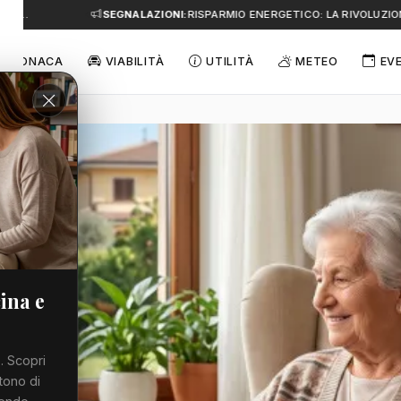
A…
SEGNALAZIONI:
RISPARMIO ENERGETICO: LA RIVOLUZIONE
CRONACA
VIABILITÀ
UTILITÀ
METEO
EV
ina e
. Scopri
tono di