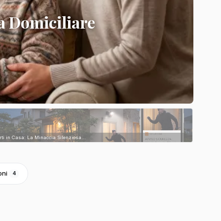
a Domiciliare
rti in Casa: La Minaccia Silenziosa...
oni
4