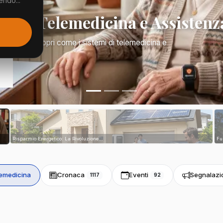
endo...
Mano: Telemedicina e Assistenz
a di tutto. Scopri come i sistemi di telemedicina e
tri...
Risparmio Energetico: La Rivoluzione...
Fu
emedicina
Cronaca
Eventi
Segnalazi
1117
92