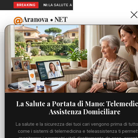
SEGNALAZIONI:
BREAKING
LA SALUTE A PORTATA DI MANO: TELEMEDICINA E 
Aranova • NET
HOME
PORTALE UTILE AL TERRITORIO
Home
Cronaca
Viabilità
Utilità
La Salute a Portata di Mano: Telemedic
Assistenza Domiciliare
Meteo
La salute e la sicurezza dei tuoi cari vengono prima di tutto
Precedente
Eventi
come i sistemi di telemedicina e teleassistenza ti permet