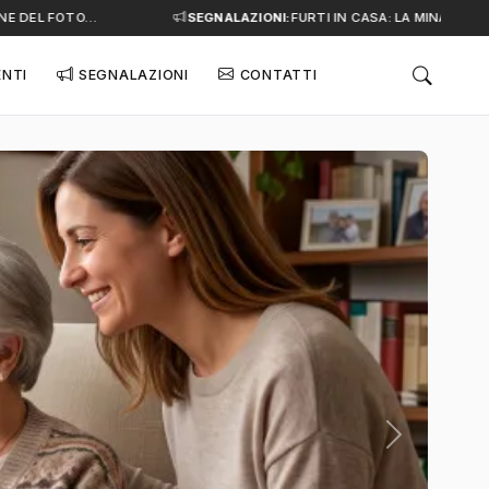
 DEL FOTO…
SEGNALAZIONI:
FURTI IN CASA: LA MINACCIA SIL
ENTI
SEGNALAZIONI
CONTATTI
Successivo