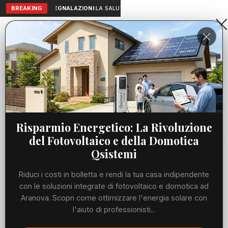
BREAKING
SEGNALAZIONI:
LA SALUTE A PORTATA DI MANO: TELEMEDICIN
Aranova • NET
PORTALE UTILE AL TERRITORIO
Home
Cronaca
Viabilità
Risparmio Energetico: La Rivoluzione
del Fotovoltaico e della Domotica
Utilità
Qsistemi
Riduci i costi in bolletta e rendi la tua casa indipendente
Meteo
con le soluzioni integrate di fotovoltaico e domotica ad
Aranova. Scopri come ottimizzare l'energia solare con
Precedente
Suc
l'aiuto di professionisti...
Eventi