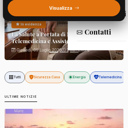
Visualizza
Segnalazioni
In evidenza
Segnalazioni
Contatti
La Salute a Portata di Mano:
Telemedicina e Assistenza Domiciliare
Giovedì, 09 Luglio 2026
2 min lettura
Tutti
Sicurezza Casa
Energia
Telemedicina
ULTIME NOTIZIE