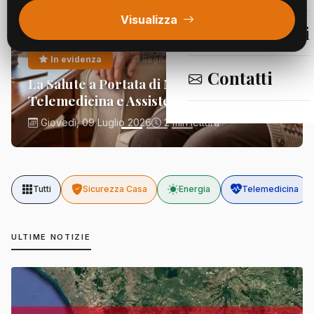
Visualizza
Segnalazioni
In evidenza
Segnalazioni
Contatti
La Salute a Portata di Mano:
Telemedicina e Assistenza Domiciliare
Giovedì, 09 Luglio 2026
2 min lettura
Tutti
Sicurezza Casa
Energia
Telemedicina
ULTIME NOTIZIE