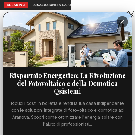
BREAKING
SEGNALAZIONI:
LA SALUTE A PORTATA DI MANO: TELEMEDICIN
Aranova • NET
PORTALE UTILE AL TERRITORIO
Home
Cronaca
Viabilità
Risparmio Energetico: La Rivoluzione
del Fotovoltaico e della Domotica
Utilità
Qsistemi
Riduci i costi in bolletta e rendi la tua casa indipendente
Meteo
con le soluzioni integrate di fotovoltaico e domotica ad
Aranova. Scopri come ottimizzare l'energia solare con
Precedente
Suc
l'aiuto di professionisti...
Eventi