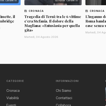
nte: Canale 10
Fonte: Canale 10
CRONACA
CRONACA
imette, il
Tragedia di Terni: tra le 6 vittime
L'inganno de
ambridge
c’era Stefania. Il dolore della
Roma banda d
Magliana: «Entusiasta per quella
case senza 
6
gita»
Martedì, 04 Ag
Martedì, 04 Agosto 2026
CATEGORIE
INFORMAZIONI
Cronaca
Chi Siamo
Viabilità
Contattaci
Eventi
Collabora