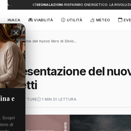
E A…
SEGNALAZIONI:
RISPARMIO ENERGETICO: LA RIVOLUZIO
CRONACA
VIABILITÀ
UTILITÀ
METEO
EVE
la presentazione del nuovo libro di Silvio...
a presentazione del nuov
 Moretti
ina e
2026
66 LETTURE
1 MIN DI LETTURA
. Scopri
tono di