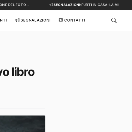
NE DEL FOTO…
SEGNALAZIONI:
FURTI IN CASA: LA MINACCIA 
NTI
SEGNALAZIONI
CONTATTI
o libro