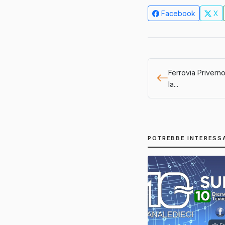
Facebook
X
Ferrovia Priverno-
la...
POTREBBE INTERESS