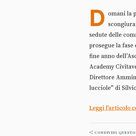
D
omani la p
scongiurar
sedute delle comm
prosegue la fase 
fine anno dell’A
Academy Civitavec
Direttore Ammini
lucciole” di Silv
Leggi l'articolo 
CONDIVIDI QUESTO