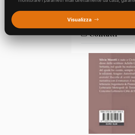
monitorare i parametri vitali direttamente da casa, garant
Segnalazioni
Visualizza
Contatti