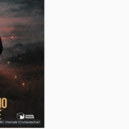
TRC Giornale (Civitavecchia)