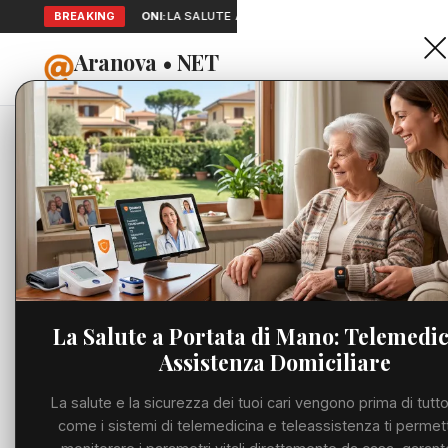
BREAKING
SEGNALAZIONI:
LA SALUTE A PORTATA DI MANO: TELEMEDICINA 
Aranova • NET
HOME
PORTALE UTILE AL TERRITORIO
Home
Cronaca
Domani 
Cronaca
CRONACA
Domani l
Viabilità
di Silvio
Utilità
La Salute a Portata di Mano: Telemedic
LUNEDÌ, 15 GIUGNO 
Assistenza Domiciliare
Meteo
La salute e la sicurezza dei tuoi cari vengono prima di tutto
Eventi
come i sistemi di telemedicina e teleassistenza ti permet