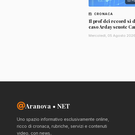
Fo
CRONACA
Il prof dei record si d
caso Arday scuote C
Mercoledì, 05 Agosto 202
Aranova • NET
Uno spazio informativo esclusivamente online,
ricco di cronaca, rubriche, servizi e contenuti
video, con news..