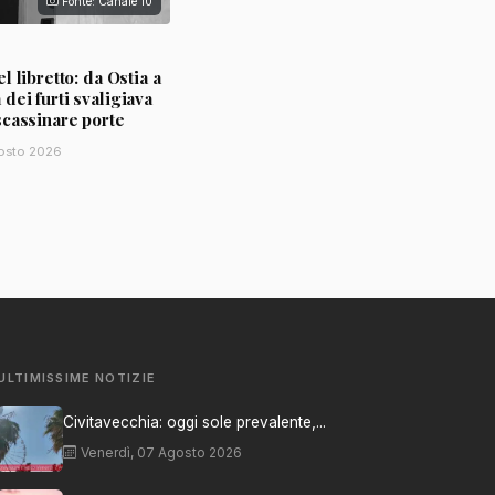
Fonte: Canale 10
l libretto: da Ostia a
ei furti svaligiava
scassinare porte
osto 2026
ULTIMISSIME NOTIZIE
Civitavecchia: oggi sole prevalente,...
Venerdì, 07 Agosto 2026