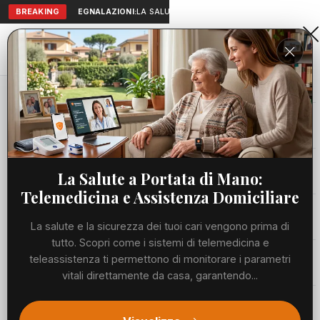
BREAKING
SEGNALAZIONI:
LA SALUTE A PORTATA DI MANO: TELEMEDICI
Aranova • NET
PORTALE UTILE AL TERRITORIO
Home
Cronaca
Santa Marinella, Tidei: “Basta con la favola...
Cronaca
CRONACA
Santa Marinella, Tidei: “Basta con
Viabilità
La Salute a Portata di Mano:
la favola della filiera politica, la
Telemedicina e Assistenza Domiciliare
Regione deve sostenere tutti i
Utilità
La salute e la sicurezza dei tuoi cari vengono prima di
comuni”
tutto. Scopri come i sistemi di telemedicina e
Meteo
teleassistenza ti permettono di monitorare i parametri
MERCOLEDÌ, 03 GIUGNO 2026
50 LETTURE
vitali direttamente da casa, garantendo...
1 MIN DI LETTURA
Eventi