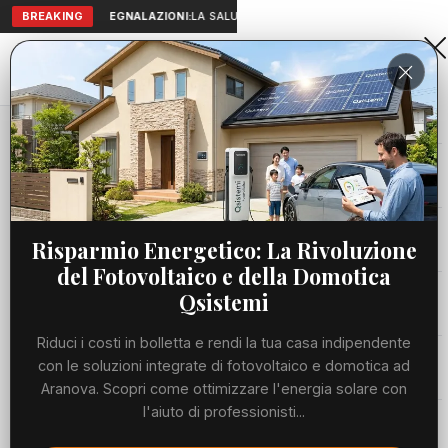
BREAKING
SEGNALAZIONI:
LA SALUTE A PORTATA DI MANO: TELEMEDICI
Aranova • NET
PORTALE UTILE AL TERRITORIO
Home
Cronaca
Mondiali, insulti razzisti a IShowSpeed: Fifa...
Cronaca
CRONACA
Mondiali, insulti razzisti a
Viabilità
Risparmio Energetico: La Rivoluzione
IShowSpeed: Fifa apre un'indagine
del Fotovoltaico e della Domotica
Utilità
Qsistemi
MARTEDÌ, 07 LUGLIO 2026
72 LETTURE
1 MIN DI LETTURA
Riduci i costi in bolletta e rendi la tua casa indipendente
Meteo
con le soluzioni integrate di fotovoltaico e domotica ad
Aranova. Scopri come ottimizzare l'energia solare con
l'aiuto di professionisti...
Eventi