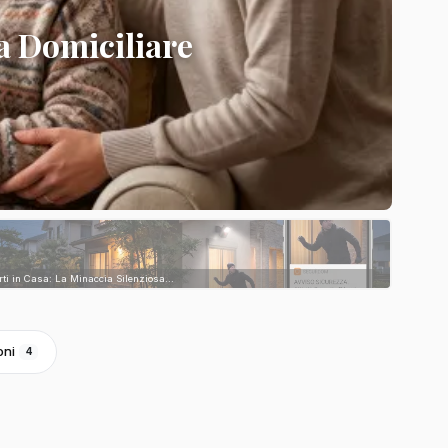
a Domiciliare
rti in Casa: La Minaccia Silenziosa...
oni
4