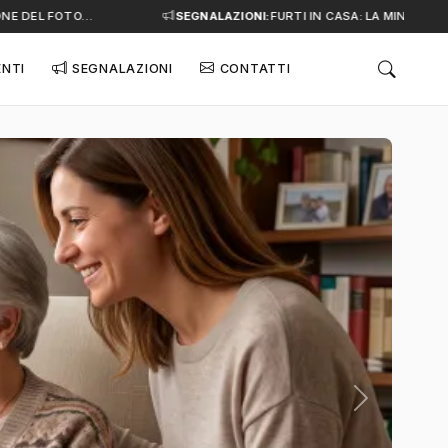
 DEL FOTO…
SEGNALAZIONI:
FURTI IN CASA: LA MINACCIA SI
ENTI
SEGNALAZIONI
CONTATTI
Successivo