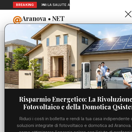
SEGNALAZIONI:
BREAKING
LA SALUTE A PORTATA DI MANO: TELEMEDICINA E 
Aranova • NET
HOME
PORTALE UTILE AL TERRITORIO
Home
Cronaca
Viabilità
Utilità
Risparmio Energetico: La Rivoluzione
Fotovoltaico e della Domotica Qsist
Meteo
Riduci i costi in bolletta e rendi la tua casa indipendente 
Precedente
Eventi
soluzioni integrate di fotovoltaico e domotica ad Aranova.