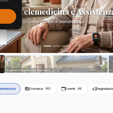
isti...
Mano: Telemedicina e Assistenz
a di tutto. Scopri come i sistemi di telemedicina e
tri...
Risparmio Energetico: La Rivoluzione...
Fu
emedicina
Cronaca
Eventi
Segnalazi
1117
93