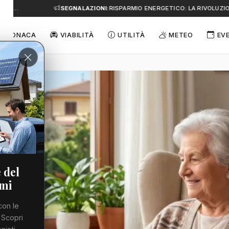
A…
SEGNALAZIONI:
RISPARMIO ENERGETICO: LA RIVOLUZIONE
CRONACA
VIABILITÀ
UTILITÀ
METEO
EV
 del
emi
con le
 Scopri