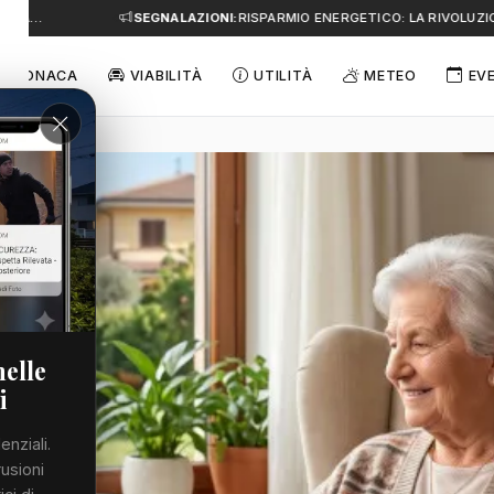
A…
SEGNALAZIONI:
RISPARMIO ENERGETICO: LA RIVOLUZIONE
CRONACA
VIABILITÀ
UTILITÀ
METEO
EV
nelle
i
enziali.
rusioni