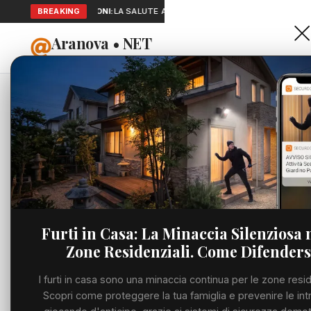
SEGNALAZIONI:
BREAKING
LA SALUTE A PORTATA DI MANO: TELEMEDICINA E 
Aranova • NET
HOME
PORTALE UTILE AL TERRITORIO
Home
Cronaca
Viabilità
Utilità
Furti in Casa: La Minaccia Silenziosa 
Zone Residenziali. Come Difenders
Meteo
I furti in casa sono una minaccia continua per le zone resid
Precedente
Eventi
Scopri come proteggere la tua famiglia e prevenire le int