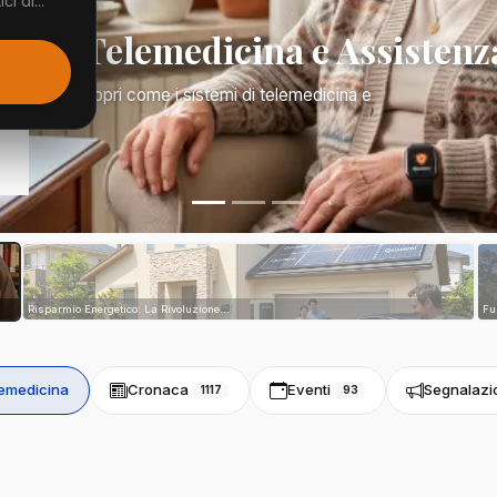
i di...
Mano: Telemedicina e Assistenz
a di tutto. Scopri come i sistemi di telemedicina e
tri...
Risparmio Energetico: La Rivoluzione...
Fu
emedicina
Cronaca
Eventi
Segnalazi
1117
93