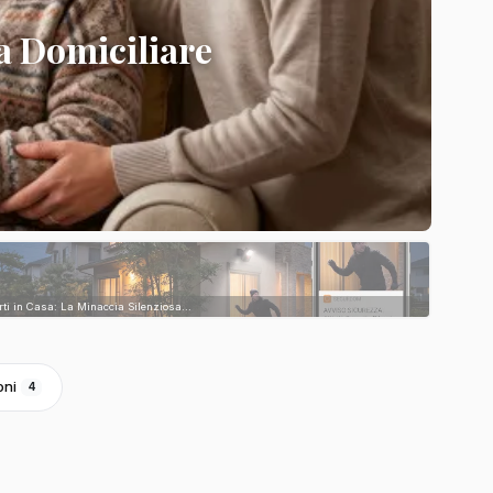
a Domiciliare
rti in Casa: La Minaccia Silenziosa...
oni
4