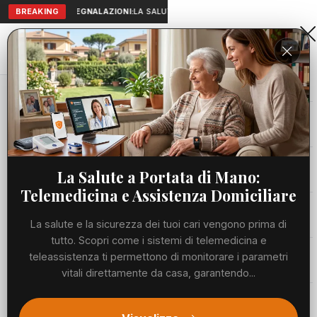
BREAKING
SEGNALAZIONI:
LA SALUTE A PORTATA DI MANO: TELEMEDICIN
Aranova • NET
PORTALE UTILE AL TERRITORIO
Home
Cronaca
Viabilità
La Salute a Portata di Mano:
Telemedicina e Assistenza Domiciliare
Utilità
La salute e la sicurezza dei tuoi cari vengono prima di
tutto. Scopri come i sistemi di telemedicina e
Meteo
teleassistenza ti permettono di monitorare i parametri
vitali direttamente da casa, garantendo...
Precedente
Suc
Eventi