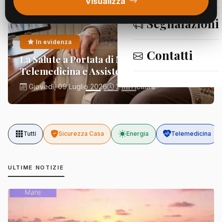
Visualizza
Segnalazioni
In evidenza
Segnalazioni
Contatti
La Salute a Portata di Mano:
Telemedicina e Assistenza Domiciliare
Giovedì, 09 Luglio 2026
2 min lettura
Tutti
Sicurezza Casa
Energia
Telemedicina
ULTIME NOTIZIE