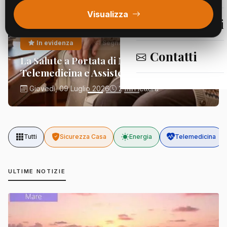
Visualizza
Segnalazioni
In evidenza
Segnalazioni
Contatti
La Salute a Portata di Mano:
Telemedicina e Assistenza Domiciliare
Giovedì, 09 Luglio 2026
2 min lettura
Tutti
Sicurezza Casa
Energia
Telemedicina
ULTIME NOTIZIE