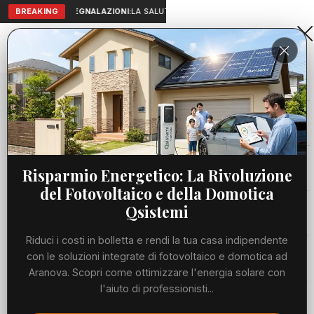
BREAKING
SEGNALAZIONI:
LA SALUTE A PORTATA DI MANO: TELEMEDICIN
Aranova • NET
PORTALE UTILE AL TERRITORIO
Home
Cronaca
Viabilità
Risparmio Energetico: La Rivoluzione
del Fotovoltaico e della Domotica
Utilità
Qsistemi
Riduci i costi in bolletta e rendi la tua casa indipendente
Meteo
con le soluzioni integrate di fotovoltaico e domotica ad
Aranova. Scopri come ottimizzare l'energia solare con
Precedente
Suc
l'aiuto di professionisti...
Eventi