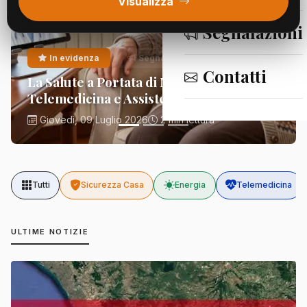
Visualizza
Segnalazioni
In evidenza
Segnalazioni
Contatti
La Salute a Portata di Mano:
Telemedicina e Assistenza Domiciliare
Giovedì, 09 Luglio 2026
2 min lettura
Tutti
Sicurezza Casa
Energia
Telemedicina
ULTIME NOTIZIE