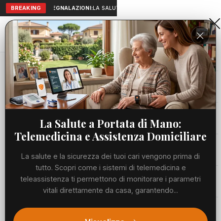
BREAKING
SEGNALAZIONI:
LA SALUTE A PORTATA DI MANO: TELEMEDICIN
Aranova • NET
PORTALE UTILE AL TERRITORIO
Home
Cronaca
Viabilità
La Salute a Portata di Mano:
Telemedicina e Assistenza Domiciliare
Utilità
La salute e la sicurezza dei tuoi cari vengono prima di
tutto. Scopri come i sistemi di telemedicina e
Meteo
teleassistenza ti permettono di monitorare i parametri
vitali direttamente da casa, garantendo...
Precedente
Suc
Eventi