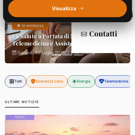
Visualizza
Segnalazioni
In evidenza
Segnalazioni
Contatti
La Salute a Portata di Mano:
Telemedicina e Assistenza Domiciliare
Giovedì, 09 Luglio 2026
2 min lettura
Tutti
Sicurezza Casa
Energia
Telemedicina
ULTIME NOTIZIE