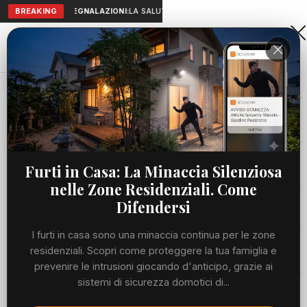
BREAKING
SEGNALAZIONI:
LA SALUTE A PORTATA DI MANO: TELEMEDICIN
Aranova • NET
PORTALE UTILE AL TERRITORIO
Home
Cronaca
Viabilità
Furti in Casa: La Minaccia Silenziosa
nelle Zone Residenziali. Come
Utilità
Difendersi
I furti in casa sono una minaccia continua per le zone
Meteo
residenziali. Scopri come proteggere la tua famiglia e
prevenire le intrusioni giocando d'anticipo, grazie ai
Precedente
Suc
sistemi di sicurezza domotici di...
Eventi