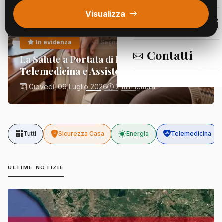
Visualizza
Segnalazioni
In evidenza
Segnalazioni
Contatti
La Salute a Portata di Mano:
Telemedicina e Assistenza Domiciliare
Giovedì, 09 Luglio 2026
2 min lettura
Tutti
Sicurezza Casa
Energia
Telemedicina
ULTIME NOTIZIE