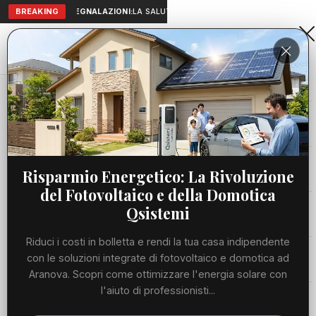
BREAKING
SEGNALAZIONI:
LA SALUTE A PORTATA DI MANO: TELEMEDICIN
Aranova • NET
PORTALE UTILE AL TERRITORIO
Home
Cronaca
Viabilità
Risparmio Energetico: La Rivoluzione
del Fotovoltaico e della Domotica
Utilità
Qsistemi
Riduci i costi in bolletta e rendi la tua casa indipendente
Meteo
con le soluzioni integrate di fotovoltaico e domotica ad
Aranova. Scopri come ottimizzare l'energia solare con
Precedente
Suc
l'aiuto di professionisti...
Eventi