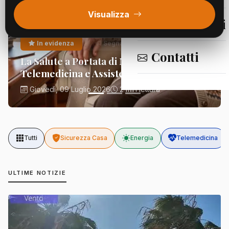
Visualizza
Segnalazioni
In evidenza
Segnalazioni
Contatti
La Salute a Portata di Mano:
Telemedicina e Assistenza Domiciliare
Giovedì, 09 Luglio 2026
2 min lettura
Tutti
Sicurezza Casa
Energia
Telemedicina
ULTIME NOTIZIE