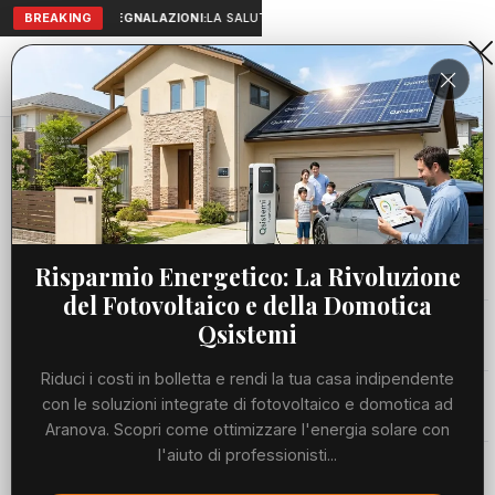
BREAKING
SEGNALAZIONI:
LA SALUTE A PORTATA DI MANO: TELEMEDICIN
Aranova • NET
PORTALE UTILE AL TERRITORIO
Home
Cronaca
Viabilità
Risparmio Energetico: La Rivoluzione
del Fotovoltaico e della Domotica
Utilità
Qsistemi
Riduci i costi in bolletta e rendi la tua casa indipendente
Meteo
con le soluzioni integrate di fotovoltaico e domotica ad
Aranova. Scopri come ottimizzare l'energia solare con
Precedente
Suc
l'aiuto di professionisti...
Eventi