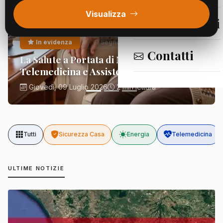
Visualizza
Segnalazioni
In evidenza
Segnalazioni
Contatti
La Salute a Portata di Mano:
Telemedicina e Assistenza Domiciliare
Giovedì, 09 Luglio 2026
2 min lettura
Tutti
Sicurezza Casa
Energia
Telemedicina
ULTIME NOTIZIE