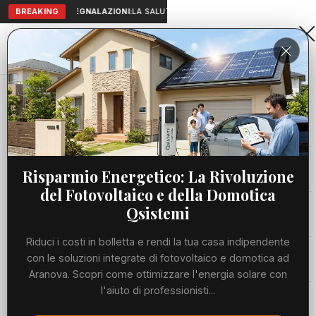
BREAKING
SEGNALAZIONI:
LA SALUTE A PORTATA DI MANO: TELEMEDICIN
Aranova • NET
PORTALE UTILE AL TERRITORIO
Home
Cronaca
Viabilità
Risparmio Energetico: La Rivoluzione
del Fotovoltaico e della Domotica
Utilità
Qsistemi
Riduci i costi in bolletta e rendi la tua casa indipendente
Meteo
con le soluzioni integrate di fotovoltaico e domotica ad
Aranova. Scopri come ottimizzare l'energia solare con
Precedente
Suc
l'aiuto di professionisti...
Eventi