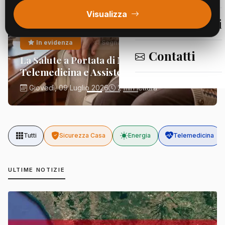
Visualizza
Segnalazioni
In evidenza
Segnalazioni
Contatti
La Salute a Portata di Mano:
Telemedicina e Assistenza Domiciliare
Giovedì, 09 Luglio 2026
2 min lettura
Tutti
Sicurezza Casa
Energia
Telemedicina
ULTIME NOTIZIE