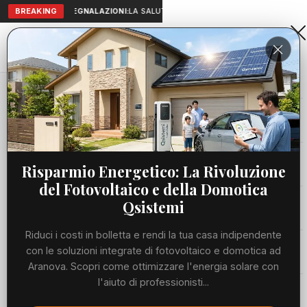
BREAKING
SEGNALAZIONI:
LA SALUTE A PORTATA DI MANO: TELEMEDICIN
Aranova • NET
PORTALE UTILE AL TERRITORIO
Home
Cronaca
Viabilità
Risparmio Energetico: La Rivoluzione
del Fotovoltaico e della Domotica
Utilità
Qsistemi
Riduci i costi in bolletta e rendi la tua casa indipendente
Meteo
con le soluzioni integrate di fotovoltaico e domotica ad
Aranova. Scopri come ottimizzare l'energia solare con
Precedente
Suc
l'aiuto di professionisti...
Eventi