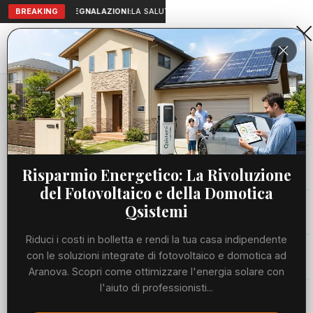
BREAKING
SEGNALAZIONI:
LA SALUTE A PORTATA DI MANO: TELEMEDICIN
Aranova • NET
PORTALE UTILE AL TERRITORIO
Home
Cronaca
Viabilità
Risparmio Energetico: La Rivoluzione
del Fotovoltaico e della Domotica
Utilità
Qsistemi
Riduci i costi in bolletta e rendi la tua casa indipendente
Meteo
con le soluzioni integrate di fotovoltaico e domotica ad
Aranova. Scopri come ottimizzare l'energia solare con
Precedente
Suc
l'aiuto di professionisti...
Eventi