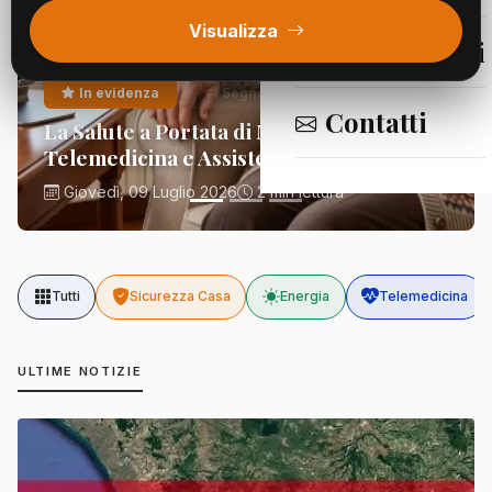
Visualizza
Segnalazioni
In evidenza
Segnalazioni
Contatti
La Salute a Portata di Mano:
Telemedicina e Assistenza Domiciliare
Giovedì, 09 Luglio 2026
2 min lettura
Tutti
Sicurezza Casa
Energia
Telemedicina
ULTIME NOTIZIE